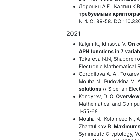
Доронин А.Е., Калгин К.
требуемыми криптогра
N 4. С. 38-58. DOI: 10.3
2021
Kalgin K., Idrisova V.
On c
APN functions in 7 variab
Tokareva N.N, Shaporenko 
Electronic Mathematical R
Gorodilova A. A., Tokareva 
Mouha N., Pudovkina M. 
solutions
// Siberian Elec
Kondyrev, D. O.
Overview 
Mathematical and Compute
1-55-68.
Mouha N., Kolomeec N., Ak
Zhantulikov B.
Maximums o
Symmetric Cryptology, Vo