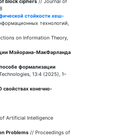
of block ciphers
// Journal of
74-8
фической стойкости хеш-
информационных технологий,
ctions on Information Theory,
кции Мэйорана-МакФарланда
способе формализации
 Technologies, 13:4 (2025), 1–
О свойствах конечно-
f Artificial Intelligence
ion Problems
// Proceedings of