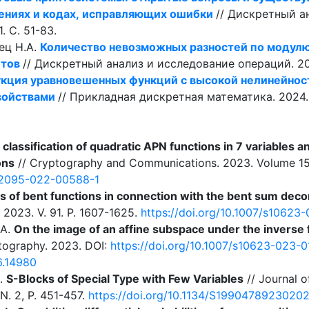
ениях и кодах, исправляющих ошибки
// Дискретный а
. С. 51-83.
ец Н.А.
Количество невозможных разностей по модулю
итов
// Дискретный анализ и исследование операций. 2024
кция уравновешенных функций с высокой нелинейнос
войствами
// Прикладная дискретная математика. 2024. 
 classification of quadratic APN functions in 7 variables
ons
// Cryptography and Communications. 2023. Volume 15
s12095-022-00588-1
es of bent functions in connection with the bent sum dec
2023. V. 91. P. 1607-1625.
https://doi.org/10.1007/s10623
 A.
On the image of an affine subspace under the inverse fu
tography. 2023. DOI:
https://doi.org/10.1007/s10623-023-
6.14980
N.
S-Blocks of Special Type with Few Variables
// Journal o
N. 2, P. 451-457.
https://doi.org/10.1134/S1990478923020