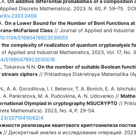
N.A.
On additive differential probabilities of a composition
Applied Discrete Mathematics). 2023. N. 60, P. 59–75. DO
/arXiv.2303.0409
A.
On a Lower Bound for the Number of Bent Functions at
iorana–McFarland Class
// Journal of Applied and Industrial
rg/10.1134/S1990478923030055
 the complexity of realization of quantum cryptanalysis 
 of Applied and Industrial Mathematics, 2023, Vol. 17, No. 
1134/S1990478923030018
., Tokareva N.N.
On the number of suitable Boolean functio
 stream ciphers
// Prikladnaya Diskretnaya Matematika (A
., A. A. Gorodilova, I. I. Beterov, T. A. Bonich, E. A. Ishchu
 I. A. Pankratova, M. A. Pudovkina, A. N. Udovenko //
Mathe
International Olympiad in cryptography NSUCRYPTO
// Prik
ete Mathematics). 2023, No. 4, P. 29-54.
17223/20710410/62/4
ожности реализации квантового криптоанализа постк
х
// Дискретный анализ и исследование операций. 2023. Т