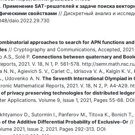
В.
Применение SAT-решателей к задаче поиска вектор
фическими свойствами
// Дискретный анализ и исследо
3048/daio.2022.29.730
ombinatorial approaches to search for APN functions and t
les
// Cryptography and Communications, Accepted, 2021 (
A.S., Solé P.
Connections between quaternary and Boole
eports, 2021. V. 18, N 1, P. 561-578. http://semr.math.nsc.
N. N., Agievich S. V., Carlet C., Idrisova V. A., Kalgin K. V.,
A., Udovenko A. N.
The Seventh International Olympiad in
tronic Mathematical Reports, 2021. V. 18, N 2, P. А4-А29. h
of privacy preserving technologies for distributed ledge
r Applications. Volume 9, Issue 1, 2021, Pages 55-68. D
htyamov D., Sutormin I., Panferov M., Titova K., Bonich T.,
f the Additive Differential Probability of Exclusive-Or
//
lume 2021, Issue 2, 2021. Pages 292-313. DOI: