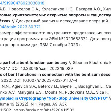
1134/S1990478923030018
.В., Новоселов С.А., Колесников Н.С., Бахарев А.О., Хил
товые криптосистемы: открытые вопросы и существ
ётках
// Дискретный анализ и исследование операций. 20
3048/daio.2023.30.771
замера эффективности внутреннего представления схе
страции программы для ЭВМ №2023683372. Дата поступ
стре программ для ЭВМ 7 ноября 2023 г.
c part of a bent function can be any
// Siberian Electronic
2-347. DOI: 10.33048/semi.2022.19.029
es of bent functions in connection with the bent sum dec
 2022. DOI: 10.1007/s10623-022-01167-4
N.N., Agievich S.V., Beterov I.I., Beyne T., Budaghyan L., Ca
enko A.V., Malygina E.S., Mouha N., Pudovkina M.A., Sica F.
Olympiad in Cryptography "Non-Stop University CRYPTO''
/
lume 19 (2022), N 1. Pages. А9-А37.
11502. https://arxiv.org/abs/2204.11502