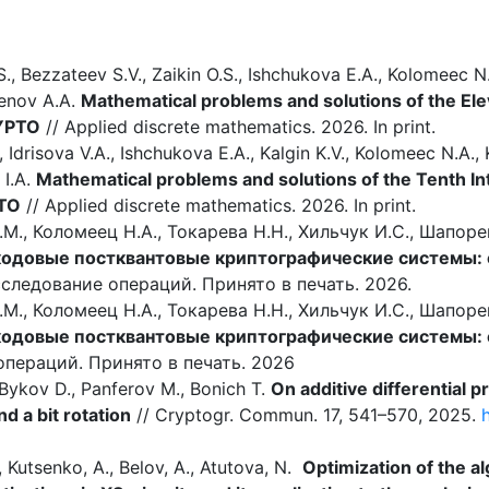
S., Bezzateev S.V., Zaikin O.S., Ishchukova E.A., Kolomeec N
menov A.A.
Mathematical problems and solutions of the Ele
YPTO
// Applied discrete mathematics. 2026. In print.
, Idrisova V.A., Ishchukova E.A., Kalgin K.V., Kolomeec N.A., 
 I.A.
Mathematical problems and solutions of the Tenth In
TO
// Applied discrete mathematics. 2026. In print.
.М., Коломеец Н.А., Токарева Н.Н., Хильчук И.С., Шапор
кодовые постквантовые криптографические системы: о
следование операций. Принято в печать. 2026.
.М., Коломеец Н.А., Токарева Н.Н., Хильчук И.С., Шапор
кодовые постквантовые криптографические системы: о
операций. Принято в печать. 2026
 Bykov D., Panferov M., Bonich T.
On additive differential p
d a bit rotation
// Cryptogr. Commun. 17, 541–570, 2025.
, Kutsenko, A., Belov, A., Atutova, N.
Optimization of the a