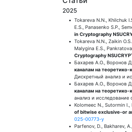
Статьи
2025
Tokareva N.N., Khilchuk I.
E.S., Panasenko S.P., Se
in Cryptography NSUCR
Tokareva N.N., Zaikin O.S.
Malygina E.S., Pankratova
Cryptography NSUCRYP
Бахарев А.О., Воронов Д
каналам на теоретико-
Дискретный анализ и ис
Бахарев А.О., Воронов Д
каналам на теоретико-
анализ и исследование 
Kolomeec N., Sutormin I.,
of bitwise exclusive-or an
025-00773-y
Parfenov, D., Bakharev, A.