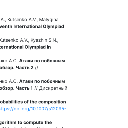
.A., Kutsenko A.V., Malygina
venth International Olympiad
Kutsenko A.V., Kyazhin S.N.,
ternational Olympiad in
енко А.С.
Атаки по побочным
бзор. Часть 2
//
енко А.С.
Атаки по побочным
бзор. Часть 1
// Дискретный
robabilities of the composition
https://doi.org/10.1007/s12095-
lgorithm to compute the