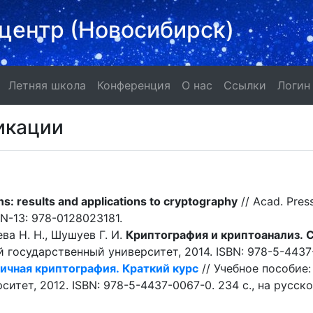
центр (Новосибирск)
Олимпиада
Летняя школа
Конференция
О нас
Ссылки
Летняя школа
Конференция
О нас
Ссылки
Логин
икации
ns: results and applications to cryptography
// Acad. Press
BN-13: 978-0128023181.
ева Н. Н., Шушуев Г. И.
Криптография и криптоанализ. 
государственный университет, 2014. ISBN: 978-5-4437-0
чная криптография. Краткий курс
// Учебное пособие
итет, 2012. ISBN: 978-5-4437-0067-0. 234 с., на русско