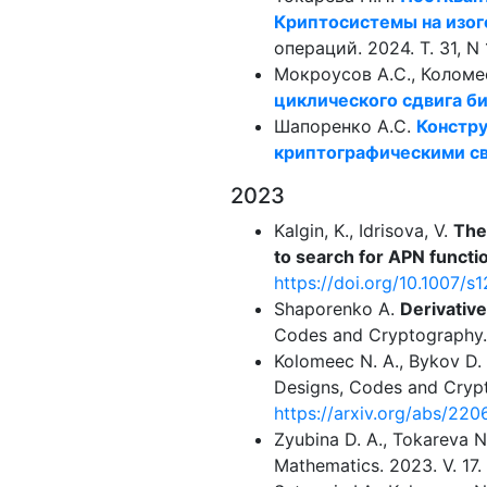
Криптосистемы на изог
операций. 2024. Т. 31, N 1
Мокроусов А.С., Коломе
циклического сдвига б
Шапоренко А.С.
Констру
криптографическими с
2023
Kalgin, K., Idrisova, V.
The
to search for APN functi
https://doi.org/10.1007/
Shaporenko A.
Derivativ
Codes and Cryptography. 
Kolomeec N. A., Bykov D.
Designs, Codes and Cryp
https://arxiv.org/abs/220
Zyubina D. A., Tokareva 
Mathematics. 2023. V. 17. 