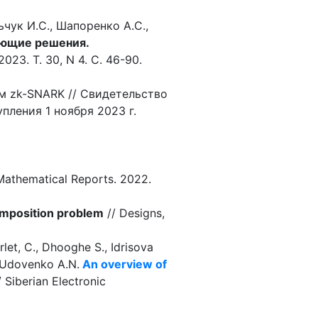
ьчук И.С., Шапоренко А.С.,
ующие решения.
23. Т. 30, N 4. С. 46-90.
м zk-SNARK // Свидетельство
ления 1 ноября 2023 г.
 Mathematical Reports. 2022.
omposition problem
// Designs,
rlet, C., Dhooghe S., Idrisova
, Udovenko A.N.
An overview of
/ Siberian Electronic