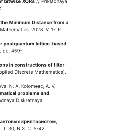
 of bitwise XORs
// Prikladnaya
I:
 the Minimum Distance from a
 Mathematics. 2023. V. 17. P.
for postquantum lattice-based
3, pp. 459–
ns in constructions of filter
pplied Discrete Mathematics).
kova, N. A. Kolomeec, A. V.
matical problems and
ladnaya Diskretnaya
вантовых криптосистем,
. 30, N 3. С. 5-42.