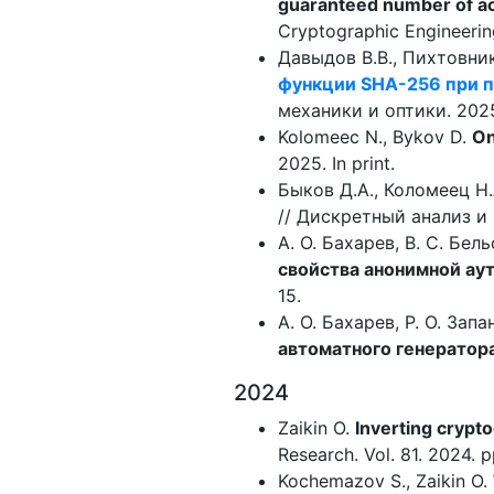
guaranteed number of acti
Cryptographic Engineeri
Давыдов В.В., Пихтовник
функции SHA-256 при 
механики и оптики. 2025
Kolomeec N., Bykov D.
On
2025. In print.
Быков Д.А., Коломеец Н
// Дискретный анализ и 
А. О. Бахарев, В. С. Бел
свойства анонимной ау
15.
А. О. Бахарев, Р. О. Зап
автоматного генератор
2024
Zaikin O.
Inverting crypt
Research. Vol. 81. 2024. 
Kochemazov S., Zaikin O.