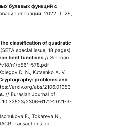
ных булевых функций с
вание операций. 2022. Т. 29,
he classification of quadratic
SETA special issue, 18 pages)
an bent functions
// Siberian
ru/v18/n1/p561-578.pdf
 Kolegov D. N., Kutsenko A. V.,
 Cryptography: problems and
ttps://arxiv.org/abs/2106.01053
rs
. // Eurasian Journal of
OI: 10.32523/2306-6172-2021-9-
 Ischukova E., Tokareva N.,
 IACR Transactions on