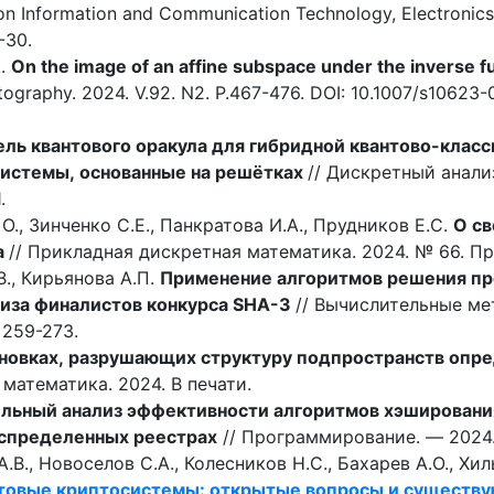
 on Information and Communication Technology, Electronic
-30.
A.
On the image of an affine subspace under the inverse func
ography. 2024. V.92. N2. P.467-476. DOI: 10.1007/s10623
ль квантового оракула для гибридной квантово-класс
истемы, основанные на решётках
// Дискретный анали
.
 О., Зинченко С.Е., Панкратова И.А., Прудников Е.С.
О св
а
// Прикладная дискретная математика. 2024. № 66. Пр
В., Кирьянова А.П.
Применение алгоритмов решения п
иза финалистов конкурса SHA-3
// Вычислительные м
. 259-273.
новках, разрушающих структуру подпространств опр
математика. 2024. В печати.
льный анализ эффективности алгоритмов хэширования
аспределенных реестрах
// Программирование. — 2024. 
.В., Новоселов С.А., Колесников Н.С., Бахарев А.О., Хил
товые криптосистемы: открытые вопросы и существ