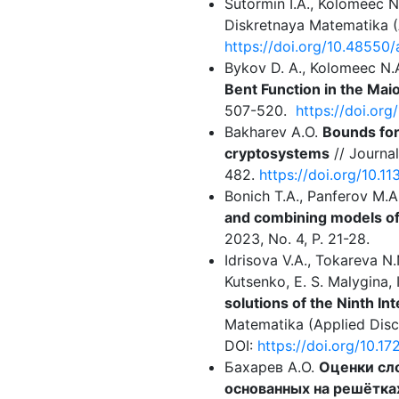
Sutormin I.A., Kolomeec 
Diskretnaya Matematika (
https://doi.org/10.48550
Bykov D. A., Kolomeec N.
Bent Function in the Ma
507-520.
https://doi.o
Bakharev A.O.
Bounds for
cryptosystems
// Journal
482.
https://doi.org/10.
Bonich T.A., Panferov M.A
and combining models of
2023, No. 4, P. 21-28.
Idrisova V.A., Tokareva N.N
Kutsenko, E. S. Malygina,
solutions of the Ninth 
Matematika (Applied Discr
DOI:
https://doi.org/10.
Бахарев А.О.
Оценки сл
основанных на решётка