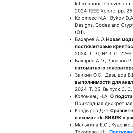
International Convention
2024. IEEE Xplore. pp. 25
Kolomeec N.A., Bykov D.
Designs, Codes and Crypt
(Q1).
Бахарев А.О.
Новая моде
постквантовые криптос
2024. Т. 31, № 3. С. 22–51
Бахарев А.О., Запанов Р.
автоматного генератор
Заикин О.С., Давыдов В.
выполнимости для анал
2024. Т. 25, Выпуск 3. С
Коломеец Н.А.
О подста
Прикладная дискретная 
Кондырев Д.О.
Сравните
в схемах zk-SNARK в р
Малыгина Е.С., Куценко А
Токарева Н.Н.
Посткван