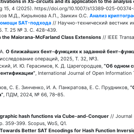
vations in XS-circuits and its application to the analysis 
ng 15, 4 (2025). https://doi.org/10.1007/s13389-025-003
ов М.Д., Кирьянова А.П., Заикин О.С.
Анализ криптогра
помощи SAT-подхода
// Научно-технический вестник 
. Т. 25 № 3. С. 428-439.
 the Maiorana-McFarland Class Extensions
// IEEE Transa
.А.
О ближайших бент-функциях к заданной бент-фун
исследование операций, 2025, Т. 32, №3.
ьский, И. Ю. Герасимов, К. Д. Царегородцев,
“Об одном 
тентификации”
, International Journal of Open Information
анов, С. Е. Зинченко, И. А. Панкратова, Е. С. Прудников,
“
а”
, ПДМ, 2024, № 66, 78–85.
ographic hash functions via Cube-and-Conquer
// Journal o
pp. 359-399. Scopus, WoS, Q1.
Towards Better SAT Encodings for Hash Function Invers