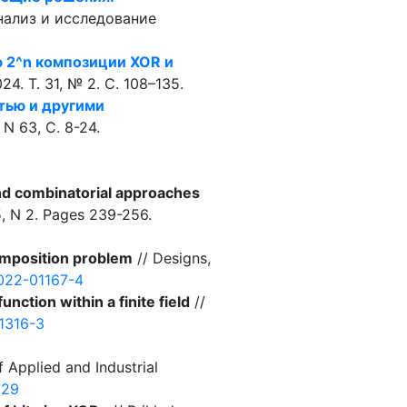
нализ и исследование
 2^n композиции XOR и
. Т. 31, № 2. С. 108–135.
тью и другими
N 63, С. 8-24.
 and combinatorial approaches
, N 2. Pages 239-256.
omposition problem
// Designs,
-022-01167-4
nction within a finite field
//
01316-3
f Applied and Industrial
229