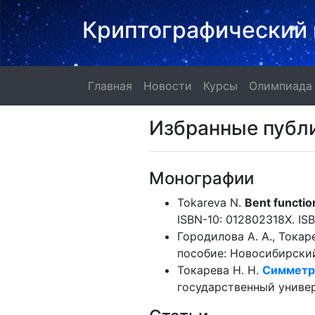
Криптографический 
Главная
Новости
Курсы
Главная
Новости
Курсы
Олимпиада
Избранные публ
Монографии
Tokareva N.
Bent functio
ISBN-10: 012802318X. IS
Городилова А. А., Токар
пособие: Новосибирский 
Токарева Н. Н.
Симметри
государственный универс