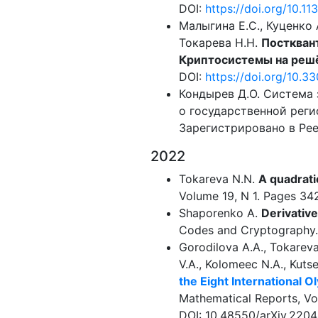
DOI:
https://doi.org/10.
Малыгина Е.С., Куценко А
Токарева Н.Н.
Посткван
Криптосистемы на реш
DOI:
https://doi.org/10.3
Кондырев Д.О. Система 
о государственной реги
Зарегистрировано в Рее
2022
Tokareva N.N.
A quadrati
Volume 19, N 1. Pages 34
Shaporenko A.
Derivativ
Codes and Cryptography.
Gorodilova A.A., Tokareva 
V.A., Kolomeec N.A., Kuts
the Eight International 
Mathematical Reports, Vo
DOI: 10.48550/arXiv.2204.